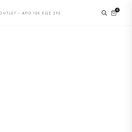
0
OUTLET – ΑΠΌ 10€ ΈΩΣ 29€