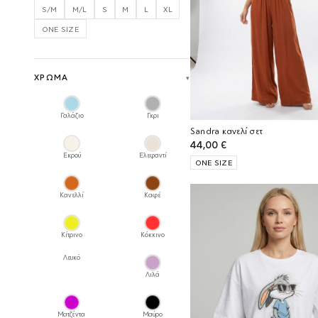
S/M
M/L
S
M
L
XL
ONE SIZE
ΧΡΏΜΑ
Γαλάζιο
Γκρι
Sandra κανελί σετ
44,00
€
Εκρού
Ελεφαντί
ONE SIZE
Κανελλί
Καφέ
Κίτρινο
Κόκκινο
Λευκό
Λιλά
Ματζέντα
Μαύρο