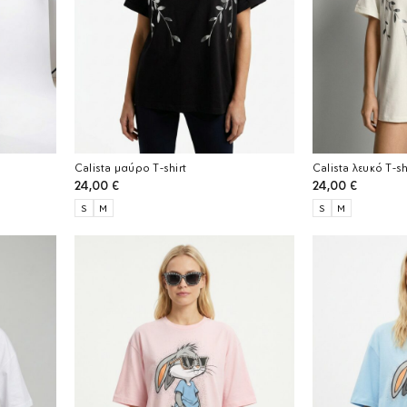
Calista μαύρο T-shirt
Calista λευκό T-sh
24,00
€
24,00
€
S
M
S
M