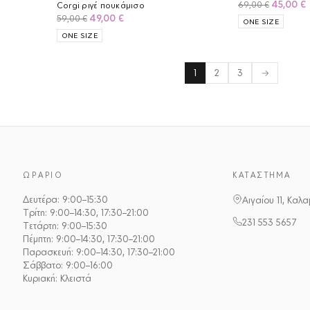
Original
45,00
€
69,00
€
Corgi ριγέ πουκάμισο
price
Original
Η
49,00
€
59,00
€
ONE SIZE
was:
τ
price
τρέχουσα
ONE SIZE
69,00 €.
ε
was:
τιμή
4
59,00 €.
είναι:
49,00 €.
1
2
3
→
ΩΡΆΡΙΟ
ΚΑΤΆΣΤΗΜΑ
Δευτέρα: 9:00–15:30
Αιγαίου 11, Καλ
Τρίτη: 9:00–14:30, 17:30–21:00
231 553 5657
Τετάρτη: 9:00–15:30
Πέμπτη: 9:00–14:30, 17:30–21:00
Παρασκευή: 9:00–14:30, 17:30–21:00
Σάββατο: 9:00–16:00
Κυριακή: Κλειστά