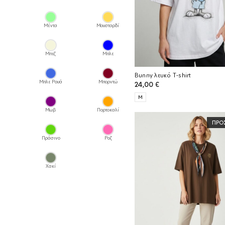
Μέντα
Μουσταρδί
Μπεζ
Μπλε
Bunny λευκό T-shirt
Μπλε Ρουά
Μπορντώ
24,00
€
M
Μωβ
Πορτοκαλί
ΠΡΟ
Πράσινο
Ροζ
Χακί