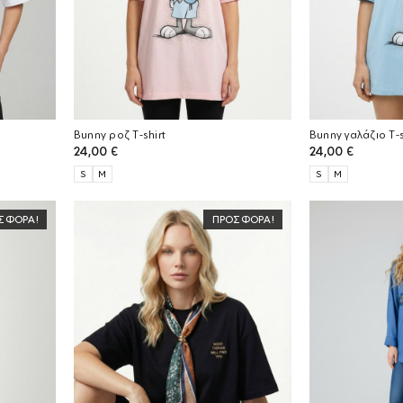
Bunny ροζ T-shirt
Bunny γαλάζιο T-s
24,00
€
24,00
€
S
M
S
M
ΣΦΟΡΆ!
ΠΡΟΣΦΟΡΆ!