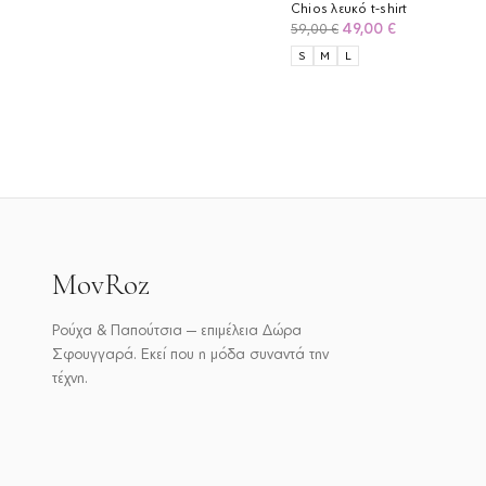
Chios λευκό t-shirt
Original
Η
49,00
€
59,00
€
price
τρέχουσα
S
M
L
was:
τιμή
59,00 €.
είναι:
49,00 €.
MovRoz
Ρούχα & Παπούτσια — επιμέλεια Δώρα
Σφουγγαρά. Εκεί που η μόδα συναντά την
τέχνη.