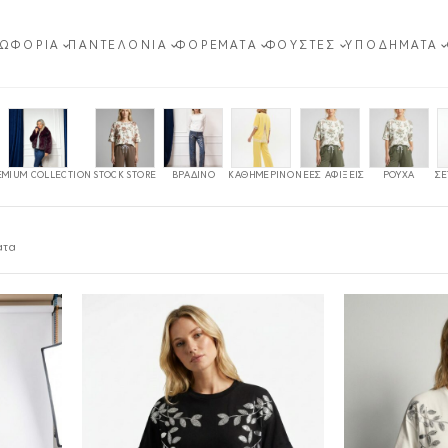
ΩΦΌΡΙΑ
ΠΑΝΤΕΛΌΝΙΑ
ΦΟΡΈΜΑΤΑ
ΦΟΎΣΤΕΣ
ΥΠΟΔΉΜΑΤΑ
EMIUM COLLECTION
STOCK STORE
ΒΡΑΔΙΝΌ
ΚΑΘΗΜΕΡΙΝΌ
ΝΈΕΣ ΑΦΊΞΕΙΣ
ΡΟΎΧΑ
ΣΕ
Sorted
ατα
by
latest