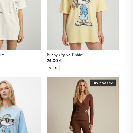
irt
Bunny κίτρινο T-shirt
24,00
€
S
M
ΠΡΟΣΦΟΡΆ!