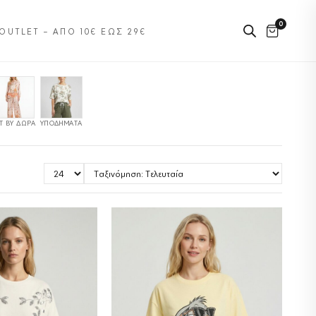
0
OUTLET – ΑΠΌ 10€ ΈΩΣ 29€
Τ BY ΔΏΡΑ
ΥΠΟΔΉΜΑΤΑ