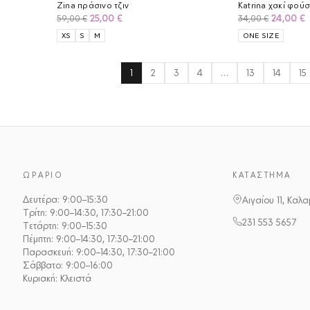
Zina πράσινο τζιν
Katrina χακί φού
Original
Η
Original
25,00
€
24,00
€
59,00
€
34,00
€
price
τρέχουσα
price
XS
S
M
ONE SIZE
was:
τιμή
was:
τ
59,00 €.
είναι:
34,00 €.
ε
25,00 €.
2
1
2
3
4
…
13
14
15
ΩΡΆΡΙΟ
ΚΑΤΆΣΤΗΜΑ
Δευτέρα: 9:00–15:30
Αιγαίου 11, Καλ
Τρίτη: 9:00–14:30, 17:30–21:00
231 553 5657
Τετάρτη: 9:00–15:30
Πέμπτη: 9:00–14:30, 17:30–21:00
Παρασκευή: 9:00–14:30, 17:30–21:00
Σάββατο: 9:00–16:00
Κυριακή: Κλειστά