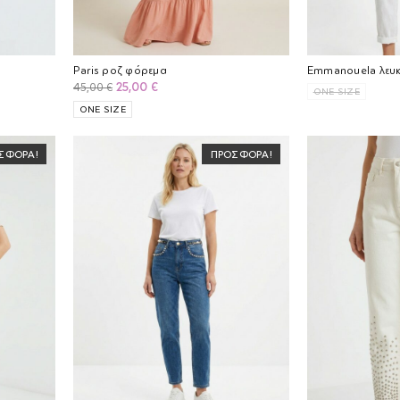
Paris ροζ φόρεμα
Emmanouela λευκ
Original
Η
25,00
€
45,00
€
ONE SIZE
price
τρέχουσα
ONE SIZE
was:
τιμή
45,00 €.
είναι:
ΣΦΟΡΆ!
ΠΡΟΣΦΟΡΆ!
25,00 €.