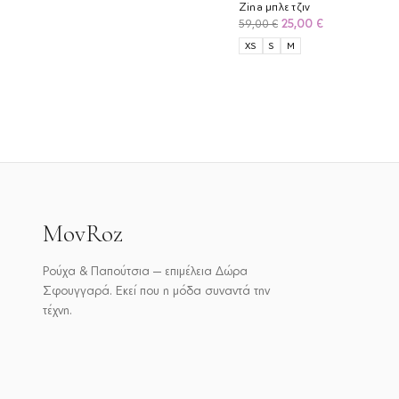
Zina μπλε τζιν
Original
Η
25,00
€
59,00
€
price
τρέχουσα
XS
S
M
was:
τιμή
59,00 €.
είναι:
25,00 €.
MovRoz
Ρούχα & Παπούτσια — επιμέλεια Δώρα
Σφουγγαρά. Εκεί που η μόδα συναντά την
τέχνη.