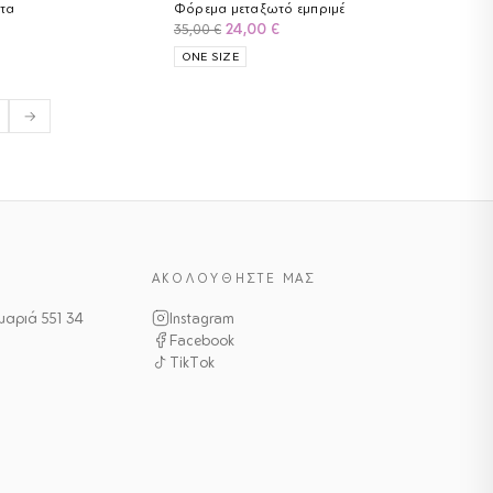
στα
Φόρεμα μεταξωτό εμπριμέ
Η
Original
Η
24,00
€
35,00
€
τρέχουσα
price
τρέχουσα
ONE SIZE
ιμή
was:
τιμή
ίναι:
35,00 €.
είναι:
4,00 €.
24,00 €.
→
ΑΚΟΛΟΥΘΉΣΤΕ ΜΑΣ
αμαριά 551 34
Instagram
Facebook
TikTok