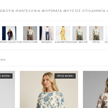
ΩΦΌΡΙΑ
ΠΑΝΤΕΛΌΝΙΑ
ΦΟΡΈΜΑΤΑ
ΦΟΎΣΤΕΣ
ΥΠΟΔΉΜΑΤΑ
EMIUM COLLECTION
STOCK STORE
ΒΡΑΔΙΝΌ
ΚΑΘΗΜΕΡΙΝΌ
ΝΈΕΣ ΑΦΊΞΕΙΣ
ΡΟΎΧΑ
ΣΕ
Sorted
ματα
by
latest
ΣΦΟΡΆ!
ΠΡΟΣΦΟΡΆ!