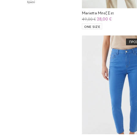
Χρυσό
Marietta Μπεζ Σετ
Original
Η
28,00
€
49,00
€
price
τρέχουσα
ONE SIZE
was:
τιμή
49,00 €.
είναι:
ΠΡΟ
28,00 €.