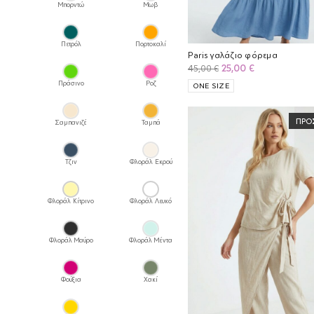
Μπορντώ
Μωβ
Πετρόλ
Πορτοκαλί
Paris γαλάζιο φόρεμα
Original
Η
25,00
€
45,00
€
price
τρέχουσα
Πράσινο
Ροζ
ONE SIZE
was:
τιμή
45,00 €.
είναι:
ΠΡΟ
25,00 €.
Σαμπανιζέ
Ταμπά
Τζιν
Φλοράλ Εκρού
Φλοράλ Κίτρινο
Φλοράλ Λευκό
Φλοράλ Μαύρο
Φλοράλ Μέντα
Φούξια
Χακί