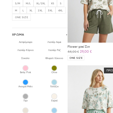
S/M
M/L
XL/2XL
XS
S
M
L
XL
2XL
3XL
4XL
ONE SIZE
ΧΡΏΜΑ
Ασπρόμαυρο
Λεοπάρ Aqua
Flower χακί Σετ
Λεοπάρ Κίτρινο
Λεοπάρ Ροζ
Original
Η
29,00
€
44,00
€
price
τρέχουσα
ONE SIZE
Σοκολα
Φλοραλ Κόκκινο
was:
τιμή
44,00 €.
είναι:
ΠΡΟ
29,00 €.
Baby Pink
Olive
Ανοιχτό Μπλε
Γαλάζιο
Γκρι
Εκρού