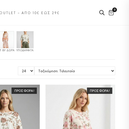
0
OUTLET – ΑΠΌ 10€ ΈΩΣ 29€
Τ BY ΔΏΡΑ
ΥΠΟΔΉΜΑΤΑ
ΠΡΟΣΦΟΡΆ!
ΠΡΟΣΦΟΡΆ!