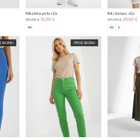
Nikoleta μπλε τζιν
Kiki άσπρο τζιν
Original
Η
Original
Η
15,00
€
29,00
€
45,00
€
49,00
€
price
τρέχουσα
price
τ
XS
XS
S
was:
τιμή
was:
τ
45,00 €.
είναι:
49,00 €.
ε
ΣΦΟΡΆ!
ΠΡΟΣΦΟΡΆ!
15,00 €.
2