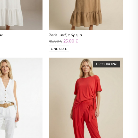
μα
Paris μπεζ φόρεμα
Original
Η
25,00
€
45,00
€
ρέχουσα
price
τρέχουσα
ONE SIZE
ιμή
was:
τιμή
ίναι:
45,00 €.
είναι:
ΠΡΟΣΦΟΡΆ!
5,00 €.
25,00 €.