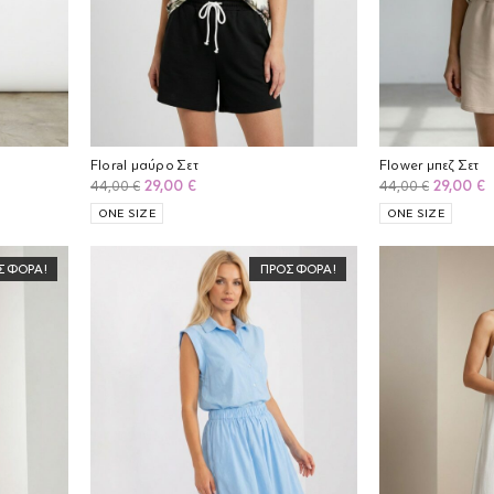
Floral μαύρο Σετ
Flower μπεζ Σετ
Original
Η
Original
Η
29,00
€
29,00
€
44,00
€
44,00
€
price
τρέχουσα
price
τ
ONE SIZE
ONE SIZE
was:
τιμή
was:
τ
44,00 €.
είναι:
44,00 €.
ε
ΣΦΟΡΆ!
ΠΡΟΣΦΟΡΆ!
29,00 €.
2