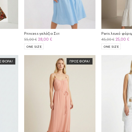
Princess γαλάζιο Σετ
Paris λευκό φόρε
Original
Η
Original
Η
28,00
€
25,00
€
55,00
€
45,00
€
price
τρέχουσα
price
τ
ONE SIZE
ONE SIZE
was:
τιμή
was:
τ
55,00 €.
είναι:
45,00 €.
ε
ΣΦΟΡΆ!
ΠΡΟΣΦΟΡΆ!
28,00 €.
2