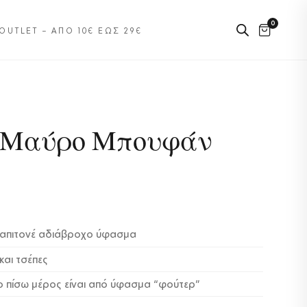
0
OUTLET – ΑΠΌ 10€ ΈΩΣ 29€
e Μαύρο Μπουφάν
απιτονέ αδιάβροχο ύφασμα
και τσέπες
το πίσω μέρος είναι από ύφασμα “φούτερ”