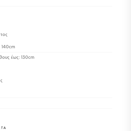
ντος
: 140cm
θους έως: 130cm
ος
ΑΤΑ