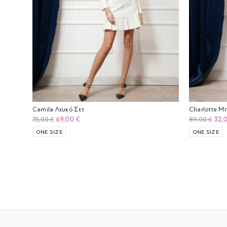
Camila Λευκό Σετ
Charlotte Μπ
Original
Η
Orig
69,00
€
32,
75,00
€
89,00
€
price
τρέχουσα
pric
ONE SIZE
ONE SIZE
was:
τιμή
was
75,00 €.
είναι:
89,0
69,00 €.