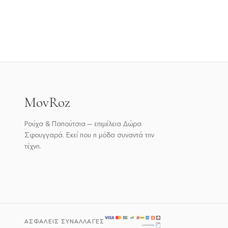
49,00 €.
είναι:
79,0
45,00 €.
MovRoz
Ρούχα & Παπούτσια — επιμέλεια Δώρα
Σφουγγαρά. Εκεί που η μόδα συναντά την
τέχνη.
ΑΣΦΑΛΕΊΣ ΣΥΝΑΛΛΑΓΈΣ