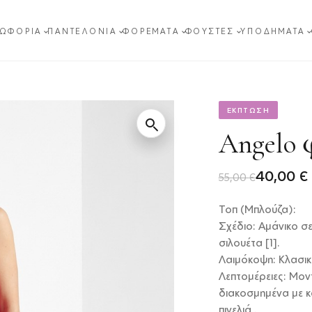
ΩΦΌΡΙΑ
ΠΑΝΤΕΛΌΝΙΑ
ΦΟΡΈΜΑΤΑ
ΦΟΎΣΤΕΣ
ΥΠΟΔΉΜΑΤΑ
ΕΚΠΤΩΣΗ
Angelo 
Original
Η
40,00
€
55,00
€
price
τρέχουσα
Τοπ (Μπλούζα):
was:
τιμή
Σχέδιο: Αμάνικο σε
55,00 €.
είναι:
σιλουέτα [1].
Λαιμόκοψη: Κλασική
40,00 €.
Λεπτομέρειες: Μον
διακοσμημένα με κ
πινελιά .