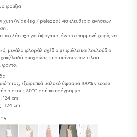
ο φούξια .
 χυτή (wide-leg / palazzo) για ελευθερία κινήσεων
ση .
αστικό λάστιχο για άψογη και άνετη εφαρμογή χωρίς να
κό, μεγάλο φλοράλ σχέδιο με φύλλα και λουλούδια
ι χακί/λαδί) αποχρώσεις που κάνουν την τέλεια
λ φόντο.
δα:
ιότητας, εξαιρετικά μαλακό ύφασμα 100% viscose
τήριο στους 30°C σε ήπιο πρόγραμμα.
: 124 cm
 : 124 cm
ΑΤΑ