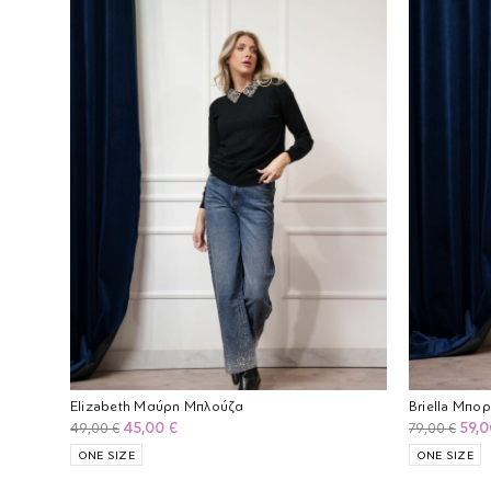
Elizabeth Μαύρη Μπλούζα
Briella Μπο
Original
Η
Orig
45,00
€
59,
49,00
€
79,00
€
price
τρέχουσα
pric
ONE SIZE
ONE SIZE
was:
τιμή
was: