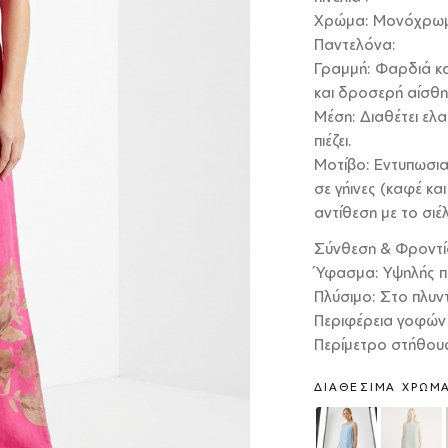
Χρώμα: Μονόχρωμ
Παντελόνα:
Γραμμή: Φαρδιά και
και δροσερή αίσθη
Μέση: Διαθέτει ελ
πιέζει.
Μοτίβο: Εντυπωσια
σε γήινες (καφέ κα
αντίθεση με το σιέ
Σύνθεση & Φροντί
Ύφασμα: Υψηλής πο
Πλύσιμο: Στο πλυν
Περιφέρεια γοφών 
Περίμετρο στήθους
ΔΙΑΘΈΣΙΜΑ ΧΡΏΜ