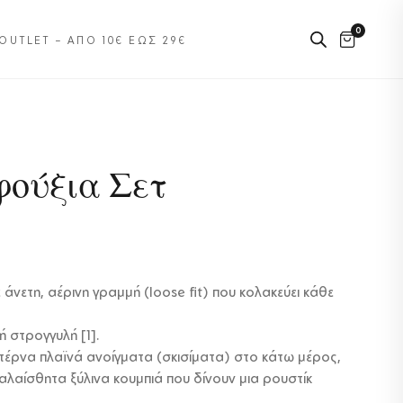
0
OUTLET – ΑΠΌ 10€ ΈΩΣ 29€
φούξια Σετ
 άνετη, αέρινη γραμμή (loose fit) που κολακεύει κάθε
 στρογγυλή [1].
τέρνα πλαϊνά ανοίγματα (σκισίματα) στο κάτω μέρος,
αλαίσθητα ξύλινα κουμπιά που δίνουν μια ρουστίκ