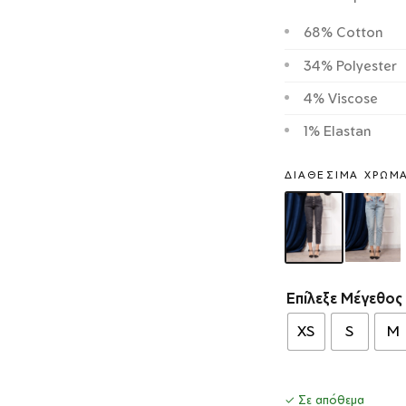
68% Cotton
34% Polyester
4% Viscose
1% Elastan
ΔΙΑΘΈΣΙΜΑ ΧΡΏΜ
Επίλεξε Μέγεθος
XS
S
M
✓ Σε απόθεμα