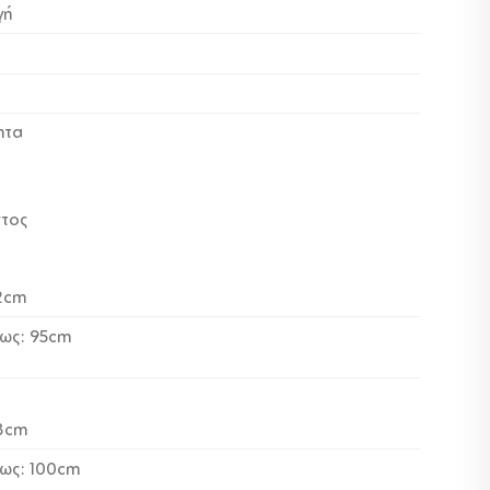
γή
ητα
ντος
2cm
έως: 95cm
8cm
έως: 100cm