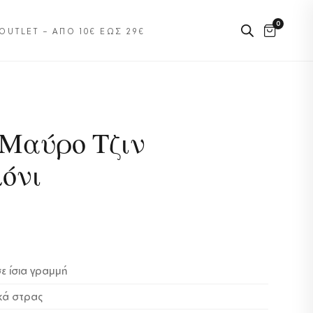
0
OUTLET – ΑΠΌ 10€ ΈΩΣ 29€
 Μαύρο Τζιν
όνι
σε ίσια γραμμή
ικά στρας