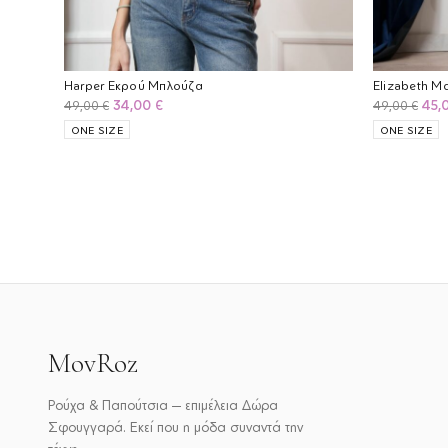
Harper Εκρού Μπλούζα
Elizabeth 
Original
Η
Orig
34,00
€
45,
49,00
€
49,00
€
price
τρέχουσα
pric
ONE SIZE
ONE SIZE
was:
τιμή
was
49,00 €.
είναι:
49,0
34,00 €.
MovRoz
Ρούχα & Παπούτσια — επιμέλεια Δώρα
Σφουγγαρά. Εκεί που η μόδα συναντά την