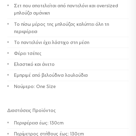
Σετ που αποτελείται από παντελόνι και oversized
69,00 €.
είναι:
μπλούζα αμάνικη
45,00 €.
Το πίσω μέρος της μπλούζας καλύπτει όλη τη
περιφέρεια
Το παντελόνι έχει λάστιχο στη μέση
Φέρει τσέπες
Ελαστικό και άνετο
Εμπριμέ από βελούδινα λουλούδια
Νούμερο: One Size
Διαστάσεις Προϊόντος
Περιφέρεια έως: 130cm
Περίμετρος στήθους έως: 130cm