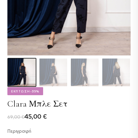
ΕΚΠΤΩΣΗ
-35%
Clara Μπλε Σετ
Original
Η
45,00
€
69,00
€
price
τρέχουσα
Περιγραφή
was:
τιμή