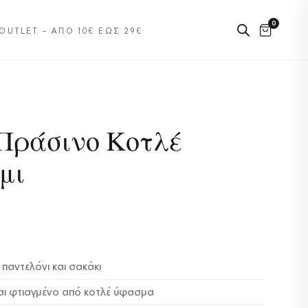
0
OUTLET – ΑΠΌ 10€ ΈΩΣ 29€
 Πράσινο Κοτλέ
μι
 παντελόνι και σακάκι
ναι φτιαγμένο από κοτλέ ύφασμα