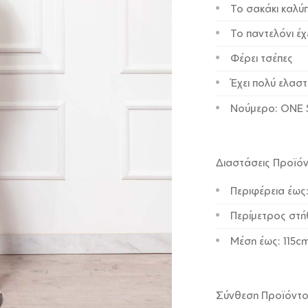
Το σακάκι καλύπ
Το παντελόνι έχ
Φέρει τσέπες
Έχει πολύ ελαστ
Νούμερο: ONE 
Διαστάσεις Προϊό
Περιφέρεια έως
Περίμετρος στή
Μέση έως: 115c
Σύνθεση Προϊόντ