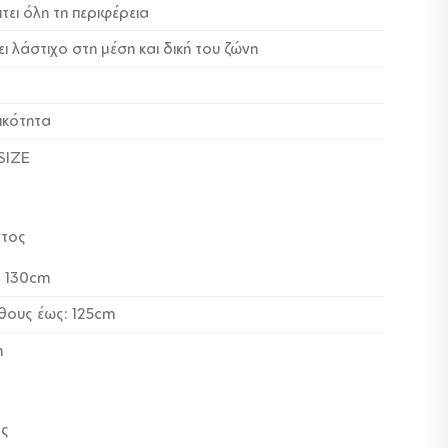
τει όλη τη περιφέρεια
ει λάστιχο στη μέση και δική του ζώνη
ικότητα
SIZE
ντος
: 130cm
θους έως: 125cm
m
ος