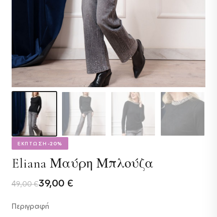
ΕΚΠΤΩΣΗ
-20%
Eliana Μαύρη Μπλούζα
Original
Η
39,00
€
49,00
€
price
τρέχουσα
Περιγραφή
was:
τιμή