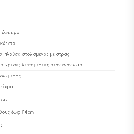
κό ύφασμα
ικότητα
ναι πλούσα στολισμένος με στρας
και χρυσές λεπτομέρειες στον έναν ώμο
πίσω μέρος
λείωμα
ντος
θους έως: 114cm
ος