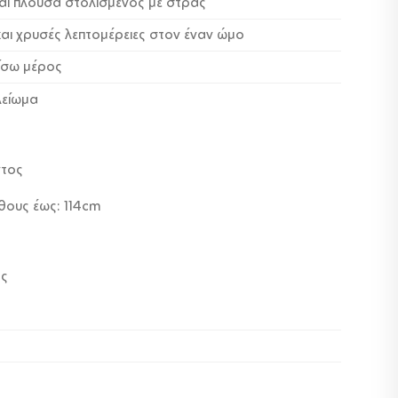
ναι πλούσα στολισμένος με στρας
και χρυσές λεπτομέρειες στον έναν ώμο
πίσω μέρος
λείωμα
ντος
θους έως: 114cm
ος