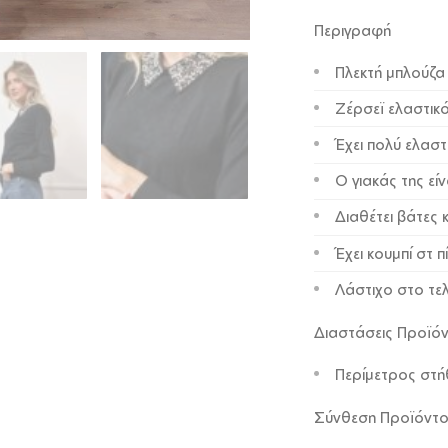
Περιγραφή
Πλεκτή μπλούζα
Ζέρσεϊ ελαστι
Έχει πολύ ελαστ
Ο γιακάς της εί
Διαθέτει βάτες 
Έχει κουμπί στ 
Λάστιχο στο τε
Διαστάσεις Προϊό
Περίμετρος στή
Σύνθεση Προϊόντ