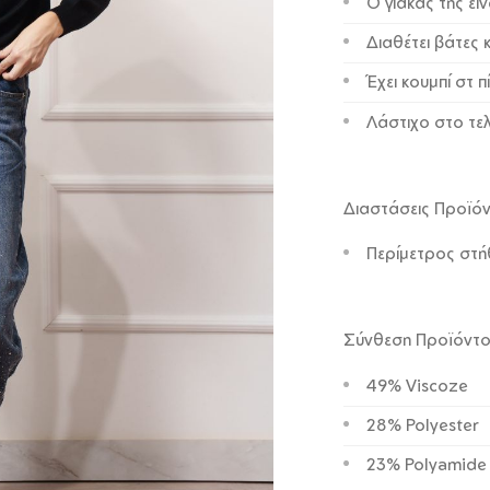
Ο γιακάς της εί
Διαθέτει βάτες 
Έχει κουμπί στ 
Λάστιχο στο τε
Διαστάσεις Προϊό
Περίμετρος στή
Σύνθεση Προϊόντ
49% Viscoze
28% Polyester
23% Polyamide