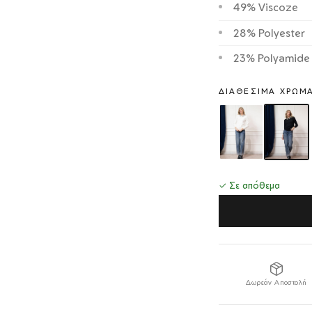
49% Viscoze
28% Polyester
23% Polyamide
ΔΙΑΘΈΣΙΜΑ ΧΡΏΜ
✓ Σε απόθεμα
Δωρεάν Αποστολή