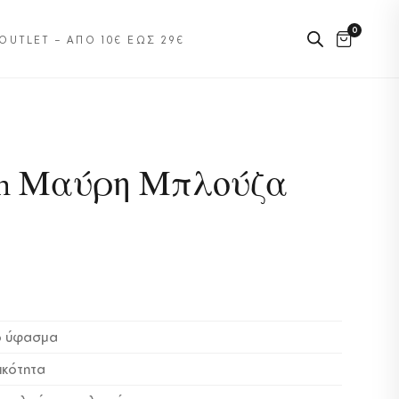
0
OUTLET – ΑΠΌ 10€ ΈΩΣ 29€
eth Μαύρη Μπλούζα
κό ύφασμα
ικότητα