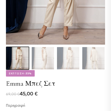
ΕΚΠΤΩΣΗ
-35%
Emma Μπεζ Σετ
Original
Η
45,00
€
69,00
€
price
τρέχουσα
Περιγραφή
was:
τιμή