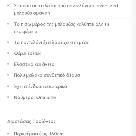
Σετ που αποτελείται από παντελόνι και oversized
69,00 €.
είναι:
μπλούζα αμάνικη
45,00 €.
Το πίσω μέρος της μπλούζας καλύπτει όλη τη
περιφέρεια
Το παντελόνι έχει λάστιχο στη μέση
Φέρει τσέπες
Ελαστικό και άνετο
Πολύ μαλακό συνθετικό δέρμα
Έχει επένδυση εσωτερικά
Νούμερο: One Size
Διαστάσεις Προϊόντος
Περιφέρεια έως: 130cm