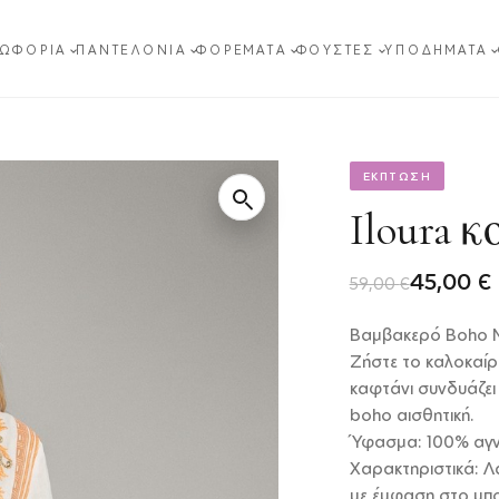
ΩΦΌΡΙΑ
ΠΑΝΤΕΛΌΝΙΑ
ΦΟΡΈΜΑΤΑ
ΦΟΎΣΤΕΣ
ΥΠΟΔΉΜΑΤΑ
ΕΚΠΤΩΣΗ
Iloura 
Original
Η
45,00
€
59,00
€
price
τρέχουσα
Βαμβακερό Boho M
was:
τιμή
Ζήστε το καλοκαίρι
59,00 €.
είναι:
καφτάνι συνδυάζει
boho αισθητική.
45,00 €.
Ύφασμα: 100% αγν
Χαρακτηριστικά: Λ
με έμφαση στο μπ