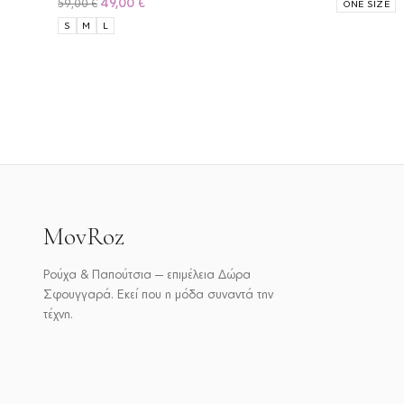
Original
Η
49,00
€
59,00
€
ONE SIZE
was
price
τρέχουσα
S
M
L
49,0
was:
τιμή
59,00 €.
είναι:
49,00 €.
MovRoz
Ρούχα & Παπούτσια — επιμέλεια Δώρα
Σφουγγαρά. Εκεί που η μόδα συναντά την
τέχνη.