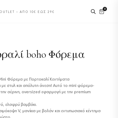
0
OUTLET – ΑΠΌ 10€ ΈΩΣ 29€
κοραλί boho Φόρεμα
ini Φόρεμα με Πορτοκαλί Κεντήματα
 με στυλ και απόλυτη άνεση! Αυτό το mini φόρεμα-
 την αέρινη, oversized εφαρμογή με την premium
ό, ελαφρύ βαμβάκι.
αιμόκοψη V, μανίκια με βολάν και εντυπωσιακό κέντημα
ούστο.