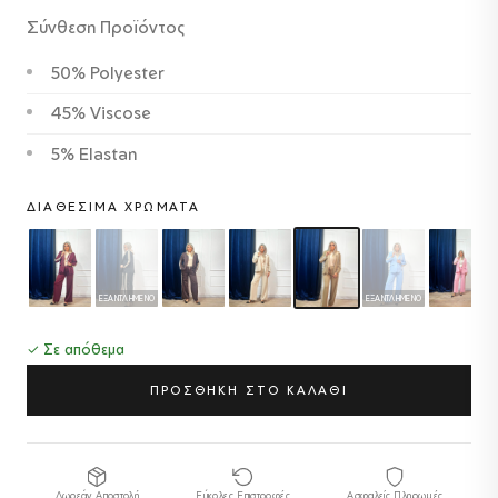
Σύνθεση Προϊόντος
50% Polyester
45% Viscose
5% Elastan
ΔΙΑΘΈΣΙΜΑ ΧΡΏΜΑΤΑ
ΕΞΑΝΤΛΗΜΈΝΟ
ΕΞΑΝΤΛΗΜΈΝΟ
✓ Σε απόθεμα
ΠΡΟΣΘΗΚΗ ΣΤΟ ΚΑΛΑΘΙ
Δωρεάν Αποστολή
Εύκολες Επιστροφές
Ασφαλείς Πληρωμές