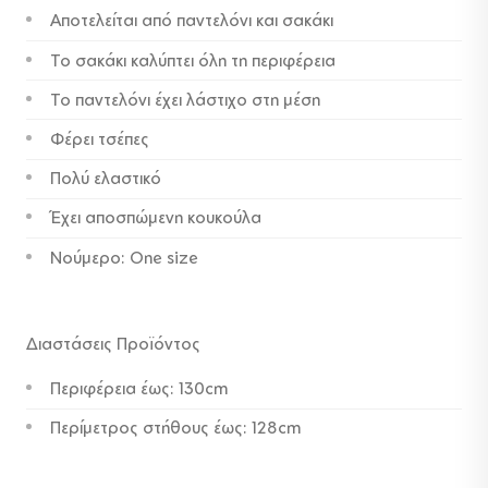
Αποτελείται από παντελόνι και σακάκι
69,00 €.
είναι:
49,00 €.
Το σακάκι καλύπτει όλη τη περιφέρεια
Το παντελόνι έχει λάστιχο στη μέση
Φέρει τσέπες
Πολύ ελαστικό
Έχει αποσπώμενη κουκούλα
Νούμερο: One size
Διαστάσεις Προϊόντος
Περιφέρεια έως: 130cm
Περίμετρος στήθους έως: 128cm