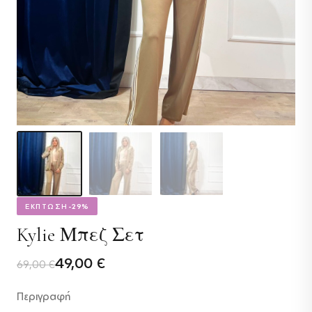
ΕΚΠΤΩΣΗ
-29%
Kylie Μπεζ Σετ
Original
Η
49,00
€
69,00
€
price
τρέχουσα
Περιγραφή
was:
τιμή