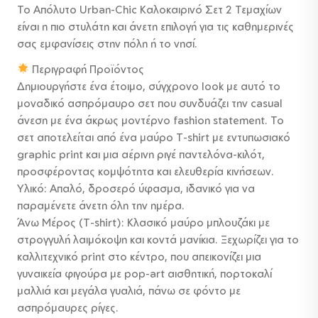
Το Απόλυτο Urban-Chic Καλοκαιρινό Σετ 2 Τεμαχίων
was:
τιμή
είναι η πιο στυλάτη και άνετη επιλογή για τις καθημερινές
89,00 €.
είναι:
σας εμφανίσεις στην πόλη ή το νησί.
69,00 €.
Περιγραφή Προϊόντος
Δημιουργήστε ένα έτοιμο, σύγχρονο look με αυτό το
μοναδικό ασπρόμαυρο σετ που συνδυάζει την casual
άνεση με ένα άκρως μοντέρνο fashion statement. Το
σετ αποτελείται από ένα μαύρο T-shirt με εντυπωσιακό
graphic print και μια αέρινη ριγέ παντελόνα-κιλότ,
προσφέροντας κομψότητα και ελευθερία κινήσεων.
Υλικό: Απαλό, δροσερό ύφασμα, ιδανικό για να
παραμένετε άνετη όλη την ημέρα.
Άνω Μέρος (T-shirt): Κλασικό μαύρο μπλουζάκι με
στρογγυλή λαιμόκοψη και κοντά μανίκια. Ξεχωρίζει για το
καλλιτεχνικό print στο κέντρο, που απεικονίζει μια
γυναικεία φιγούρα με pop-art αισθητική, πορτοκαλί
μαλλιά και μεγάλα γυαλιά, πάνω σε φόντο με
ασπρόμαυρες ρίγες.