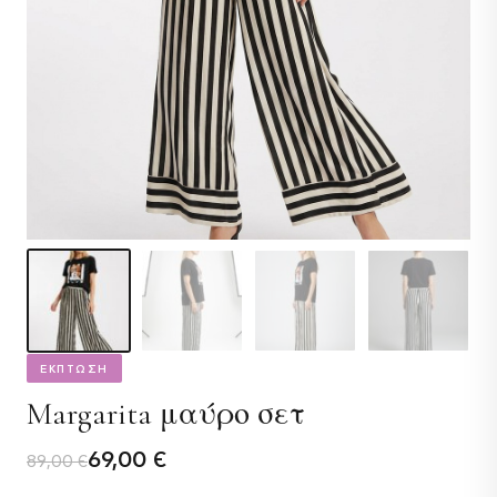
ΕΚΠΤΩΣΗ
Margarita μαύρο σετ
Original
Η
69,00
€
89,00
€
price
τρέχουσα