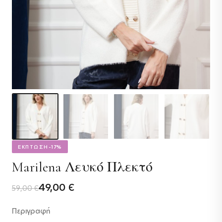
ΕΚΠΤΩΣΗ
-17%
Marilena Λευκό Πλεκτό
Original
Η
49,00
€
59,00
€
price
τρέχουσα
Περιγραφή
was:
τιμή