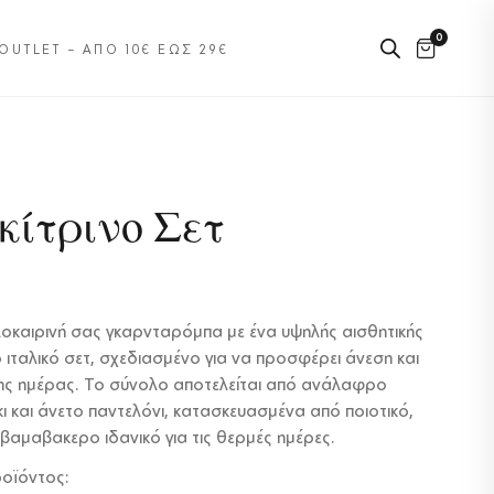
0
OUTLET – ΑΠΌ 10€ ΈΩΣ 29€
 κίτρινο Σετ
οκαιρινή σας γκαρνταρόμπα με ένα υψηλής αισθητικής
ιταλικό σετ, σχεδιασμένο για να προσφέρει άνεση και
της ημέρας. Το σύνολο αποτελείται από ανάλαφρο
ι και άνετο παντελόνι, κατασκευασμένα από ποιοτικό,
μαβακερο ιδανικό για τις θερμές ημέρες.
οϊόντος: