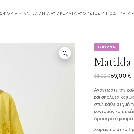
ΩΦΌΡΙΑ
ΠΑΝΤΕΛΌΝΙΑ
ΦΟΡΈΜΑΤΑ
ΦΟΎΣΤΕΣ
ΥΠΟΔΉΜΑΤΑ
ΕΚΠΤΩΣΗ
Matilda
Original
Η
69,00
€
84,00
€
price
τρέχουσα
Ανανεώστε την καλ
was:
τιμή
και απόλυτα κομψό 
84,00 €.
είναι:
στυλ κάθε στιγμή 
κοντομάνικο σακάκ
69,00 €.
δροσερό ύφασμα βα
Χαρακτηριστικά Πρ