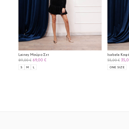
Lainey Μαύρο Σετ
Isabela Καφ
Original
Η
Orig
69,00
€
35,
89,00
€
55,00
€
price
τρέχουσα
pric
S
M
L
ONE SIZE
was:
τιμή
was:
89,00 €.
είναι:
55,0
69,00 €.