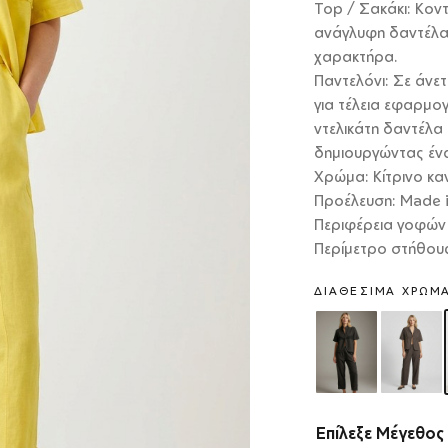
Top / Σακάκι: Κοντ
ανάγλυφη δαντέλα
χαρακτήρα.
Παντελόνι: Σε άνε
για τέλεια εφαρμογ
ντελικάτη δαντέλα
δημιουργώντας ένα
Χρώμα: Κίτρινο καν
Προέλευση: Made in
Περιφέρεια γοφών 
Περίμετρο στήθους
ΔΙΑΘΈΣΙΜΑ ΧΡΏΜ
Επίλεξε Μέγεθος