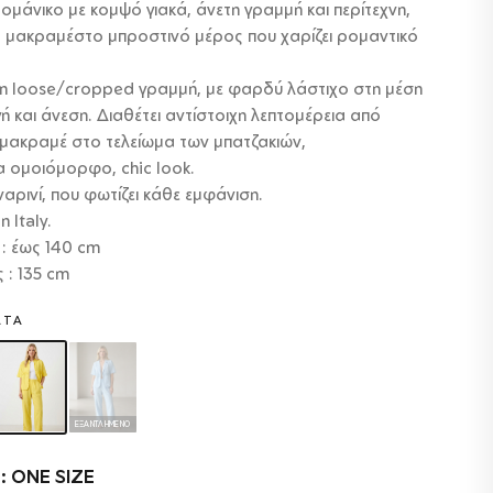
ομάνικο με κομψό γιακά, άνετη γραμμή και περίτεχνη,
 μακραμέστο μπροστινό μέρος που χαρίζει ρομαντικό
τη loose/cropped γραμμή, με φαρδύ λάστιχο στη μέση
ή και άνεση. Διαθέτει αντίστοιχη λεπτομέρεια από
 μακραμέ στο τελείωμα των μπατζακιών,
 ομοιόμορφο, chic look.
αρινί, που φωτίζει κάθε εμφάνιση.
 Italy.
: έως 140 cm
 : 135 cm
ΑΤΑ
ΕΞΑΝΤΛΗΜΈΝΟ
: ONE SIZE