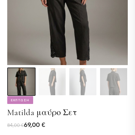
ΕΚΠΤΩΣΗ
Matilda μαύρο Σετ
Original
Η
69,00
€
84,00
€
price
τρέχουσα