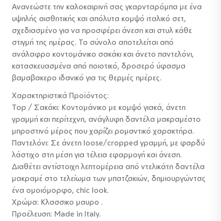
Ανανεώστε την καλοκαιρινή σας γκαρνταρόμπα με ένα
was:
τιμή
υψηλής αισθητικής και απόλυτα κομψό ιταλικό σετ,
84,00 €.
είναι:
σχεδιασμένο για να προσφέρει άνεση και στυλ κάθε
στιγμή της ημέρας. Το σύνολο αποτελείται από
69,00 €.
ανάλαφρο κοντομάνικο σακάκι και άνετο παντελόνι,
κατασκευασμένα από ποιοτικό, δροσερό ύφασμα
βαμαβακερο ιδανικό για τις θερμές ημέρες.
Χαρακτηριστικά Προϊόντος:
Top / Σακάκι: Κοντομάνικο με κομψό γιακά, άνετη
γραμμή και περίτεχνη, ανάγλυφη δαντέλα μακραμέστο
μπροστινό μέρος που χαρίζει ρομαντικό χαρακτήρα.
Παντελόνι: Σε άνετη loose/cropped γραμμή, με φαρδύ
λάστιχο στη μέση για τέλεια εφαρμογή και άνεση.
Διαθέτει αντίστοιχη λεπτομέρεια από ντελικάτη δαντέλα
μακραμέ στο τελείωμα των μπατζακιών, δημιουργώντας
ένα ομοιόμορφο, chic look.
Χρώμα: Κλασσικο μαυρο .
Προέλευση: Made in Italy.