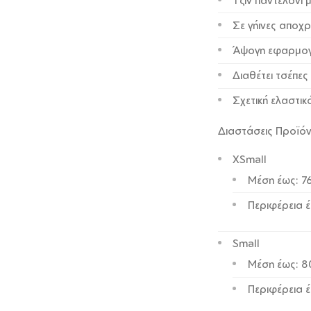
Τζιν παντελόνι 
Σε γήινες αποχ
Άψογη εφαρμο
Διαθέτει τσέπες
Σχετική ελαστικ
Διαστάσεις Προϊό
XSmall
Μέση έως: 7
Περιφέρεια 
Small
Μέση έως: 
Περιφέρεια 