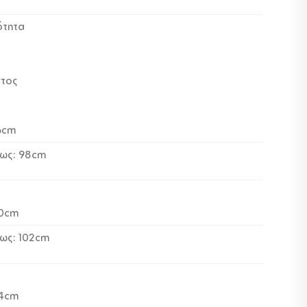
ότητα
ντος
6cm
έως: 98cm
80cm
έως: 102cm
84cm