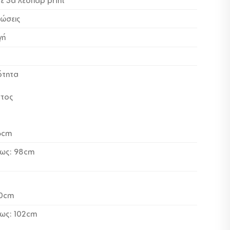
με 3d λεοπάρ print
ρώσεις
γή
ότητα
ντος
6cm
έως: 98cm
80cm
έως: 102cm