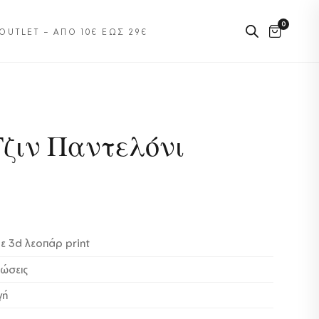
0
OUTLET – ΑΠΌ 10€ ΈΩΣ 29€
Τζιν Παντελόνι
με 3d λεοπάρ print
ρώσεις
γή