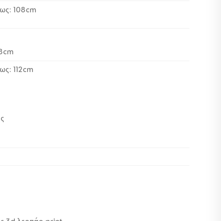
έως: 108cm
88cm
ως: 112cm
ος