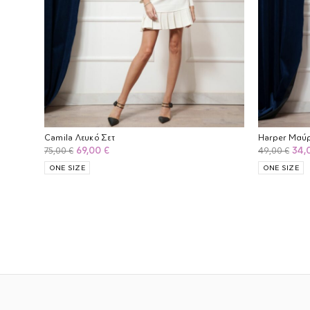
Camila Λευκό Σετ
Harper Μαύ
Original
Η
Orig
69,00
€
34,
75,00
€
49,00
€
price
τρέχουσα
pric
ONE SIZE
ONE SIZE
was:
τιμή
was
75,00 €.
είναι:
49,0
69,00 €.