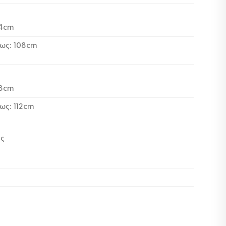
84cm
έως: 108cm
88cm
ως: 112cm
ος