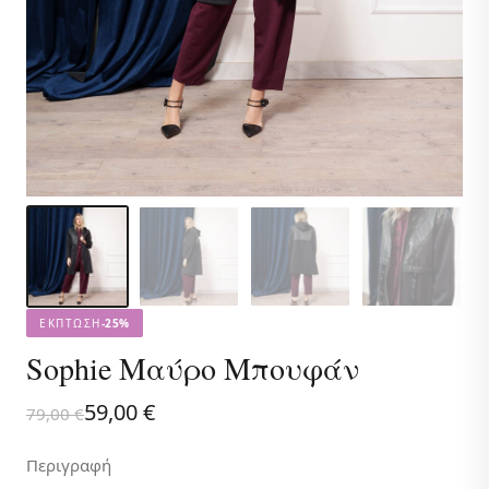
ΕΚΠΤΩΣΗ
-25%
Sophie Μαύρο Μπουφάν
Original
Η
59,00
€
79,00
€
price
τρέχουσα
Περιγραφή
was:
τιμή