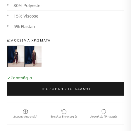
80% Polyester
15% Viscose
5% Elastan
ΔΙΑΘΈΣΙΜΑ ΧΡΏΜΑΤΑ
✓ Σε απόθεμα
ΠΡΟΣΘΗΚΗ ΣΤΟ ΚΑΛΑΘΙ
Δωρεάν Αποστολή
Εύκολες Επιστροφές
Ασφαλείς Πληρωμές