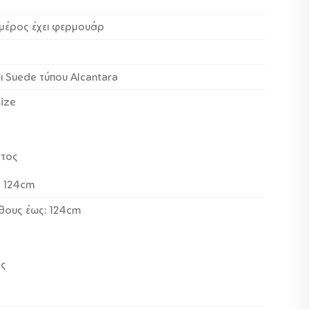
μέρος έχει φερμουάρ
ι Suede τύπου Alcantara
ize
ντος
: 124cm
θους έως: 124cm
ος