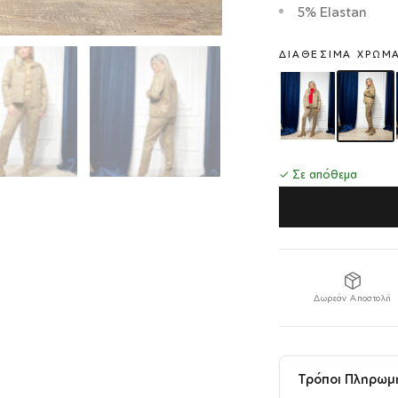
5% Elastan
ΔΙΑΘΈΣΙΜΑ ΧΡΏΜ
✓ Σε απόθεμα
Δωρεάν Αποστολή
Τρόποι Πληρωμ