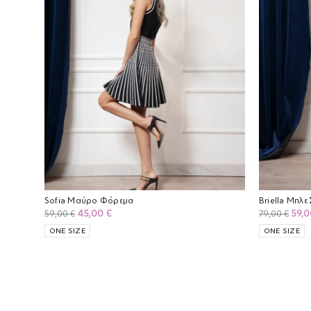
Sofia Μαύρο Φόρεμα
Briella Μπλε 
Original
Η
Orig
45,00
€
59,
59,00
€
79,00
€
price
τρέχουσα
pric
ONE SIZE
ONE SIZE
was:
τιμή
was:
59,00 €.
είναι:
79,0
45,00 €.